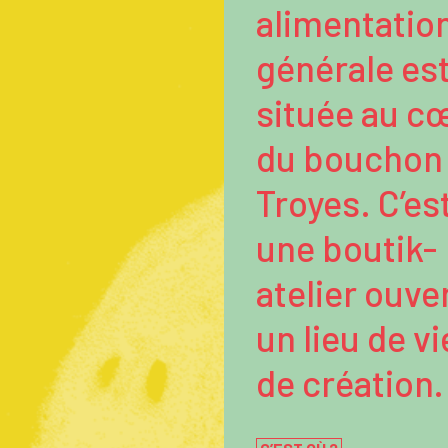
alimentatio
générale es
située au c
du bouchon
Troyes. C’es
une boutik-
atelier ouver
un lieu de vi
de création.