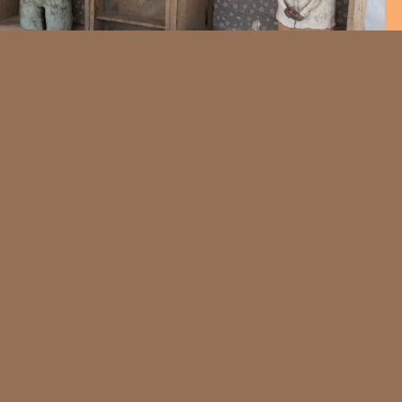
rte
urs
x