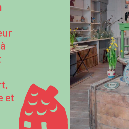
n
t
œur
 à
t
t,
e et