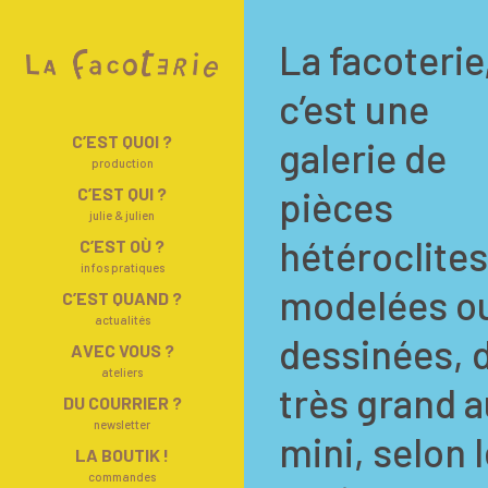
Skip
to
La facoterie
content
c’est une
C’EST QUOI ?
galerie de
production
C’EST QUI ?
pièces
julie & julien
hétéroclites
C’EST OÙ ?
infos pratiques
modelées o
C’EST QUAND ?
actualités
dessinées, 
AVEC VOUS ?
ateliers
très grand a
DU COURRIER ?
newsletter
mini, selon 
LA BOUTIK !
commandes