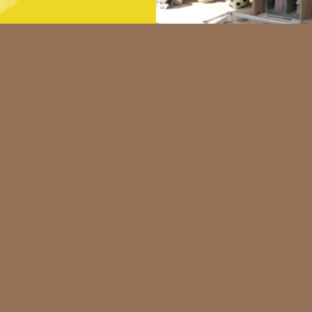
La facoterie
ouvre sa po
pour des co
adultes deu
fois par