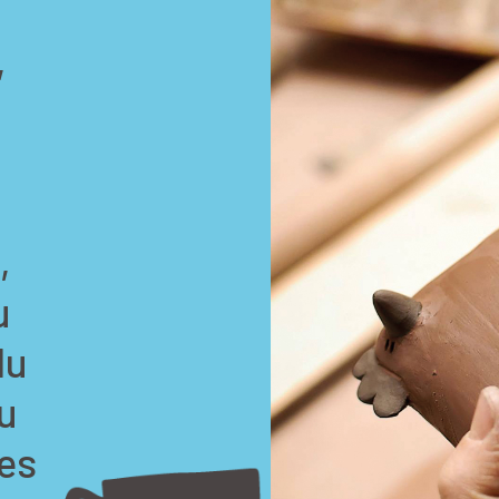
,
,
u
du
u
les