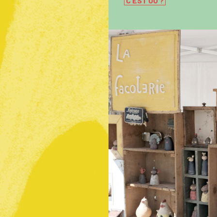
C’EST OÙ ?