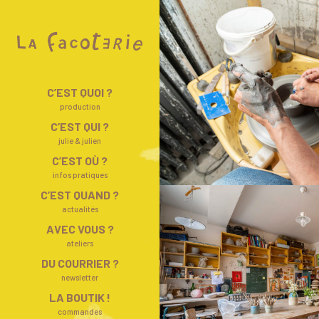
Skip
to
content
C’EST QUOI ?
production
C’EST QUI ?
julie & julien
C’EST OÙ ?
infos pratiques
C’EST QUAND ?
actualités
AVEC VOUS ?
ateliers
DU COURRIER ?
newsletter
LA BOUTIK !
commandes